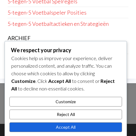
5-tegen-5 Voetbal Spelregels
5-tegen-5 Voetbalspeler Posities
5-tegen-5 Voetbaltactieken en Strategieën
ARCHIEF
February 2026
We respect your privacy
Cookies help us improve your experience, deliver
January 2026
personalized content, and analyze traffic. You can
choose which cookies to allow by clicking
Customize
. Click
Accept All
to consent or
Reject
All
to decline non-essential cookies.
ZOEKEN
Customize
Search
for:
Reject All
Accept All
Theme by
EnvoThemes