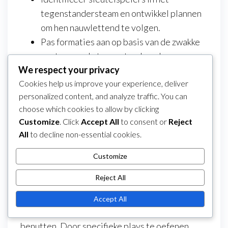
tegenstandersteam en ontwikkel plannen
om hen nauwlettend te volgen.
Pas formaties aan op basis van de zwakke
punten van de tegenstander; als ze
We respect your privacy
bijvoorbeeld moeite hebben met snelle
Cookies help us improve your experience, deliver
overgangen, benadruk dan snelheid in je
personalized content, and analyze traffic. You can
spel.
choose which cookies to allow by clicking
Wees bereid om tactieken tijdens de
Customize
. Click
Accept All
to consent or
Reject
wedstrijd te veranderen als de initiële
All
to decline non-essential cookies.
strategie niet effectief is.
Customize
Set plays gebruiken om zwaktes te
benutten
Reject All
Set plays zijn een effectieve manier om zwaktes
Accept All
van tegenstanders in vijf-tegen-vijf voetbal te
benutten. Door specifieke plays te oefenen,