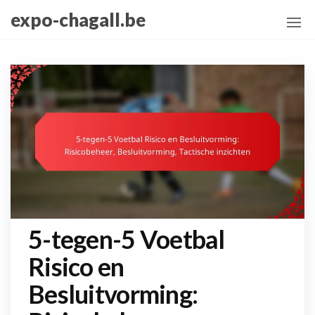
Skip
expo-chagall.be
to
the
content
5-tegen-5 Voetbal
Risico en
Besluitvorming: